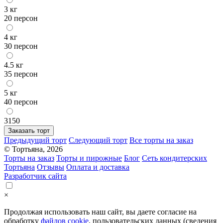
3 кг
20 персон
4 кг
30 персон
4.5 кг
35 персон
5 кг
40 персон
3150
Заказать торт
Предыдущий торт
Следующий торт
Все торты на заказ
© Тортьяна, 2026
Торты на заказ
Торты и пирожные
Блог
Сеть кондитерских
Тортьяна
Отзывы
Оплата и доставка
Разработчик сайта
×
Продолжая использовать наш сайт, вы даете согласие на
обработку
файлов cookie
, пользовательских данных (сведения