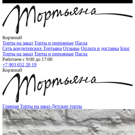
Корзина
0
Торты на заказ
Торты и пирожные
Пасха
Сеть кондитерских Тортьяна
Отзывы
Оплата и доставка
Блог
Торты на заказ
Торты и пирожные
Пасха
Работаем с 9:00 до 17:00
+7 903 652 20 19
Корзина
0
Главная
Торты на заказ
Детские торты