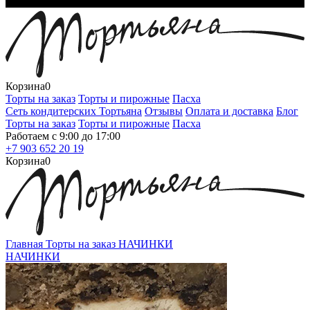
Корзина
0
Торты на заказ
Торты и пирожные
Пасха
Сеть кондитерских Тортьяна
Отзывы
Оплата и доставка
Блог
Торты на заказ
Торты и пирожные
Пасха
Работаем с 9:00 до 17:00
+7 903 652 20 19
Корзина
0
Главная
Торты на заказ
НАЧИНКИ
НАЧИНКИ