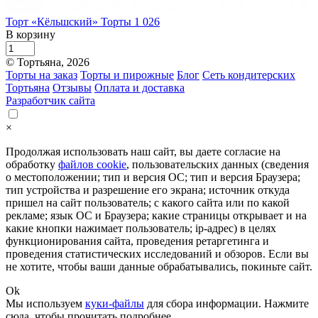
Торт «Кёльшский»
Торты
1 026
В корзину
© Тортьяна, 2026
Торты на заказ
Торты и пирожные
Блог
Сеть кондитерских
Тортьяна
Отзывы
Оплата и доставка
Разработчик сайта
×
Продолжая использовать наш сайт, вы даете согласие на
обработку
файлов cookie
, пользовательских данных (сведения
о местоположении; тип и версия ОС; тип и версия Браузера;
тип устройства и разрешение его экрана; источник откуда
пришел на сайт пользователь; с какого сайта или по какой
рекламе; язык ОС и Браузера; какие страницы открывает и на
какие кнопки нажимает пользователь; ip-адрес) в целях
функционирования сайта, проведения ретаргетинга и
проведения статистических исследований и обзоров. Если вы
не хотите, чтобы ваши данные обрабатывались, покиньте сайт.
Ok
Мы используем
куки-файлы
для сбора информации.
Нажмите
сюда
, чтобы прочитать подробнее