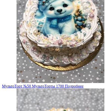
МультоТорт №50
МультоТорты
1700
Подробнее