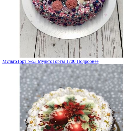
МультоТорт №53
МультоТорты
1700
Подробнее