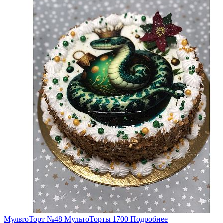
МультоТорт №48
МультоТорты
1700
Подробнее