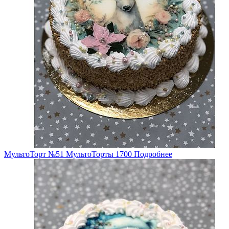
МультоТорт №51
МультоТорты
1700
Подробнее