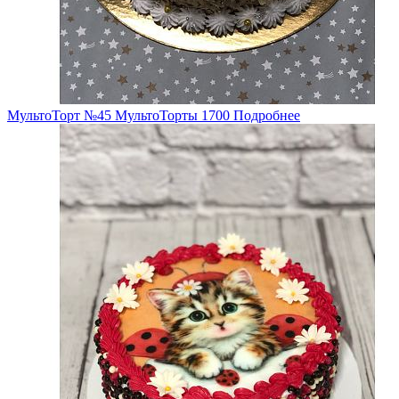
МультоТорт №45
МультоТорты
1700
Подробнее