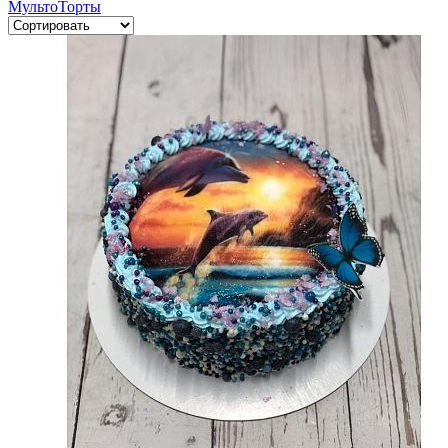
МультоТорты