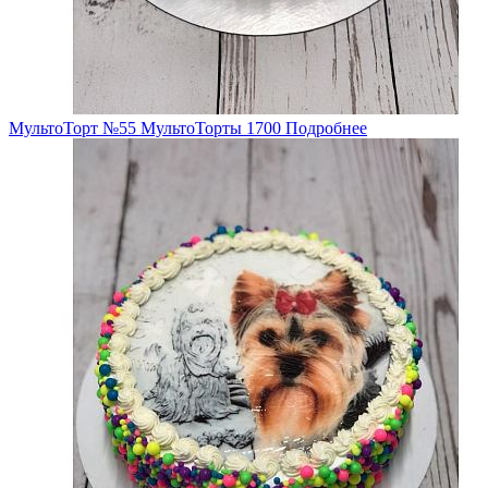
МультоТорт №55
МультоТорты
1700
Подробнее