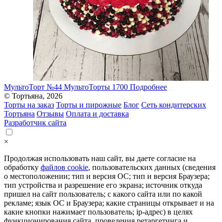
МультоТорт №44
МультоТорты
1700
Подробнее
© Тортьяна, 2026
Торты на заказ
Торты и пирожные
Блог
Сеть кондитерских
Тортьяна
Отзывы
Оплата и доставка
Разработчик сайта
×
Продолжая использовать наш сайт, вы даете согласие на
обработку
файлов cookie
, пользовательских данных (сведения
о местоположении; тип и версия ОС; тип и версия Браузера;
тип устройства и разрешение его экрана; источник откуда
пришел на сайт пользователь; с какого сайта или по какой
рекламе; язык ОС и Браузера; какие страницы открывает и на
какие кнопки нажимает пользователь; ip-адрес) в целях
функционирования сайта, проведения ретаргетинга и