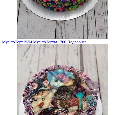
МультоТорт №54
МультоТорты
1700
Подробнее