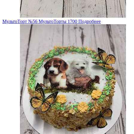
МультоТорт №56
МультоТорты
1700
Подробнее