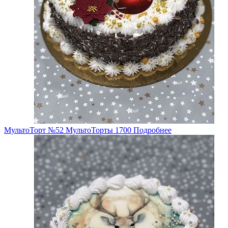
МультоТорт №52
МультоТорты
1700
Подробнее