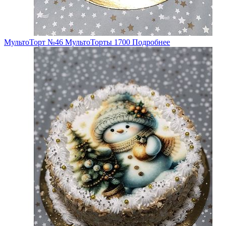
МультоТорт №46
МультоТорты
1700
Подробнее