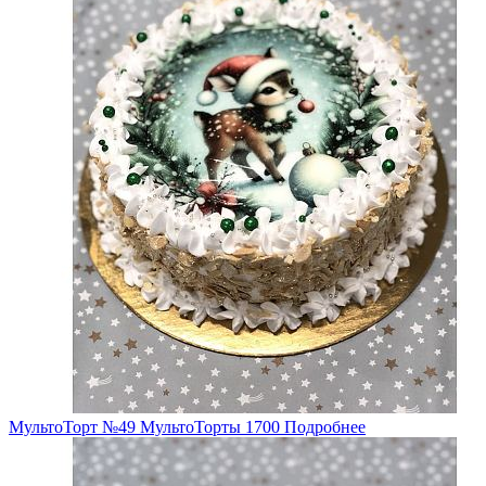
МультоТорт №49
МультоТорты
1700
Подробнее