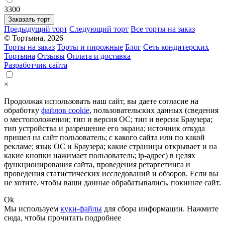
3300
Заказать торт
Предыдущий торт
Следующий торт
Все торты на заказ
© Тортьяна, 2026
Торты на заказ
Торты и пирожные
Блог
Сеть кондитерских
Тортьяна
Отзывы
Оплата и доставка
Разработчик сайта
×
Продолжая использовать наш сайт, вы даете согласие на
обработку
файлов cookie
, пользовательских данных (сведения
о местоположении; тип и версия ОС; тип и версия Браузера;
тип устройства и разрешение его экрана; источник откуда
пришел на сайт пользователь; с какого сайта или по какой
рекламе; язык ОС и Браузера; какие страницы открывает и на
какие кнопки нажимает пользователь; ip-адрес) в целях
функционирования сайта, проведения ретаргетинга и
проведения статистических исследований и обзоров. Если вы
не хотите, чтобы ваши данные обрабатывались, покиньте сайт.
Ok
Мы используем
куки-файлы
для сбора информации.
Нажмите
сюда
, чтобы прочитать подробнее