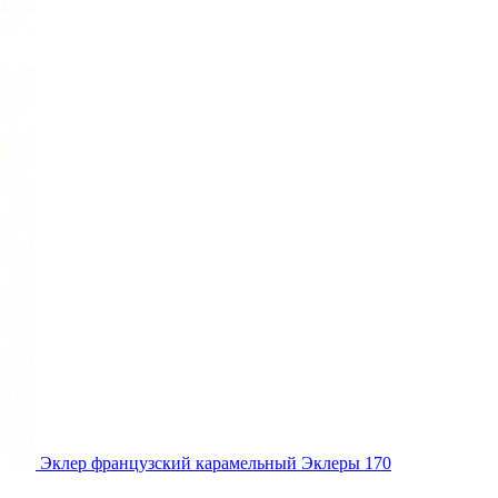
Эклер французский карамельный
Эклеры
170