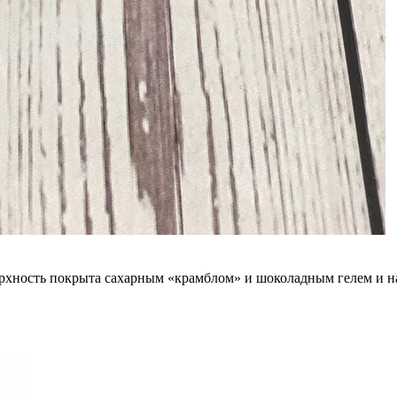
рхность покрыта сахарным «крамблом» и шоколадным гелем и н